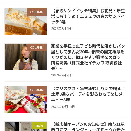
【春のサンドイッチ特集】お花見・新生
COLUMN
活におすすめ！エミュウの春のサンドイ
ッチ3選
2026年3月4日
家業を手伝った子ども時代を活かしパン
COLUMN
屋として歩んだ20年 ~旧来の固定概念を
くつがえし、働きやすい職場をめざす｜
田宮友美（株式会社イチカワ 取締役社
長）~
2026年2月7日
【クリスマス・年末年始】パンで贈る手
COLUMN
土産3選＆パーティを彩るおもてなしメ
ニュー3選
2025年12月15日
【新店舗オープンのお知らせ】南与野駅
NEWS
西口にブーランジェリーエミュウが新た