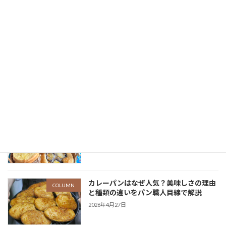
NEWS
「コンビーフのピザ」新発売
新着!!
2026年8月6日
【8月1日スタート】辛党に贈る「スパイ
EVENT
シーフェア」開催！大辛カレーやチョリ
ソーなど期間限定パン6種が登場
2026年7月29日
期間限定「沖縄フェア」開催｜沖縄食材
EVENT
を使ったパン6種とご当地商品が登場
2026年6月18日
カレーパンはなぜ人気？美味しさの理由
COLUMN
と種類の違いをパン職人目線で解説
2026年4月27日