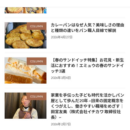
2026年6月18日
カレーパンはなぜ人気？美味しさの理由
COLUMN
と種類の違いをパン職人目線で解説
2026年4月27日
【春のサンドイッチ特集】お花見・新生
COLUMN
活におすすめ！エミュウの春のサンドイ
ッチ3選
2026年3月4日
家業を手伝った子ども時代を活かしパン
COLUMN
屋として歩んだ20年 ~旧来の固定概念を
くつがえし、働きやすい職場をめざす｜
田宮友美（株式会社イチカワ 取締役社
長）~
2026年2月7日