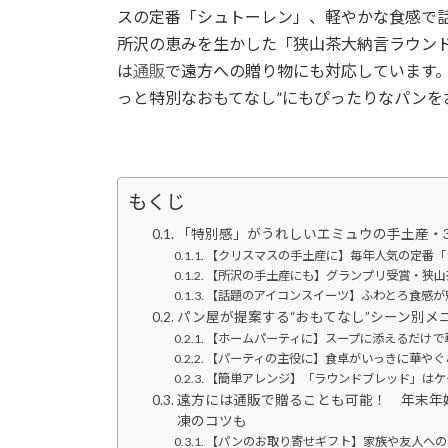
時
スの定番「シュトーレン」、軽やかな食感で
:
所沢の恵みを生かした「狭山茶大納言ラウン
は
通販
で遠方への贈り物にも対応しています。
っと特別なおもてなし”にもぴったりなパンを
もくじ
「特別感」がうれしいエミュウの手土産・
【クリスマスの手土産に】毎年人気の定番「
【所沢の手土産にも】グランプリ受賞・狭山
【話題のアイコンスイーツ】ふわとろ食感が
パン屋が提案する“おもてなし”シーン別メ
【ホームパーティに】スープに添えるだけで
【パーティの主役に】食卓がいっきに華やぐ
【簡単アレンジ】「ラウンドブレッド」はケ
遠方には通販で贈ることも可能！ 年末年
凍のコツも
【パンのお取り寄せギフト】家族や友人への