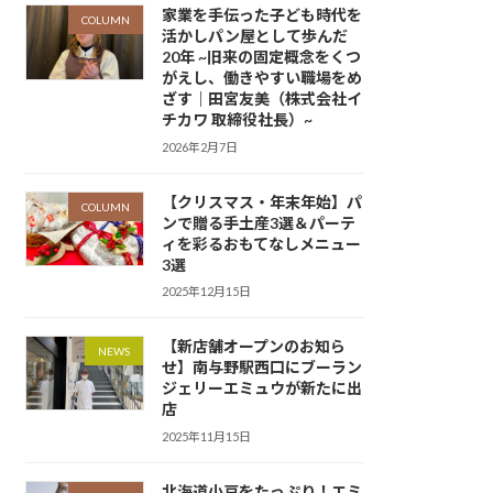
家業を手伝った子ども時代を
COLUMN
活かしパン屋として歩んだ
20年 ~旧来の固定概念をくつ
がえし、働きやすい職場をめ
ざす｜田宮友美（株式会社イ
チカワ 取締役社長）~
2026年2月7日
【クリスマス・年末年始】パ
COLUMN
ンで贈る手土産3選＆パーテ
ィを彩るおもてなしメニュー
3選
2025年12月15日
【新店舗オープンのお知ら
NEWS
せ】南与野駅西口にブーラン
ジェリーエミュウが新たに出
店
2025年11月15日
北海道小豆をたっぷり！エミ