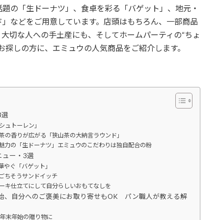
話題の「生ドーナツ」、食卓を彩る「バゲット」、地元・
ド」などをご用意しています。店頭はもちろん、一部商品
大切な人への手土産にも、そしてホームパーティの“ちょ
お探しの方に、エミュウの人気商品をご紹介します。
3選
シュトーレン」
茶の香りが広がる「狭山茶の大納言ラウンド」
魅力の「生ドーナツ」エミュウのこだわりは独自配合の粉
ニュー・3選
華やぐ「バゲット」
ごちそうサンドイッチ
ーキ仕立てにして自分らしいおもてなしを
始、自分へのご褒美にお取り寄せもOK パン職人が教える解
年末年始の贈り物に