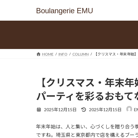
コ
ナ
Boulangerie EMU
ン
ビ
テ
ゲ
ン
ー
ツ
シ
へ
ョ
ス
ン
HOME
INFO
COLUMN
【クリスマス・年末年始】
キ
に
ッ
移
プ
動
【クリスマス・年末年
パーティを彩るおもて
最
2025年12月15日
2025年12月15日
E
終
更
年末年始は、人と集い、心づくしを贈り合う季
新
日
ですね。埼玉県と東京都内で店を構えるブー