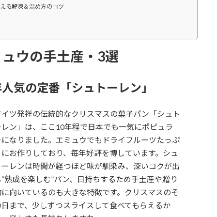
える解凍＆温め方のコツ
ュウの手土産・3選
年人気の定番「シュトーレン」
ドイツ発祥の伝統的なクリスマスの菓子パン「シュト
ーレン」は、ここ10年程で日本でも一気にポピュラ
ーになりました。エミュウでもドライフルーツたっぷ
りにお作りしており、毎年好評を博しています。シュ
トーレンは時間が経つほど味が馴染み、深いコクが出
る“熟成を楽しむ”パン、日持ちするため手土産や贈り
物に向いているのも大きな特徴です。クリスマスのそ
の日まで、少しずつスライスして食べてもらえるか