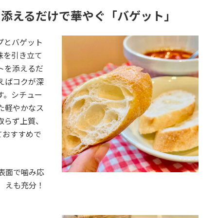
に添えるだけで華やぐ「バゲット」
プとバゲット
味を引き立て
トを添えるだ
えばコクが深
す。シチュー
た軽やかなス
取らず上質、
ておすすめで
表面で噛み応
えも充分！