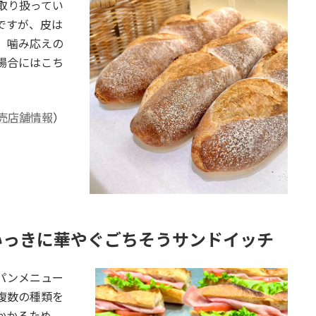
取り扱ってい
ですが、皮は
。噛み応えの
場合にはこち
。
売店舗情報
）
いっきに華やぐごちそうサンドイッチ
パンメニュー
複数の種類を
かかるため、