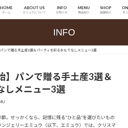
HOME
ABOUT US
INFO
MENU
SHOP
ON
ホーム
エミュウについて
お知らせ
商品紹介
店舗紹介
オ
INFO
パンで贈る手土産3選＆パーティを彩るおもてなしメニュー3選
始】パンで贈る手土産3選＆
なしメニュー3選
MU
節。せっかくなら、記憶に残る“ひと品”を選びたいもの
ランジェリーエミュウ（以下、エミュウ）では、クリスマ