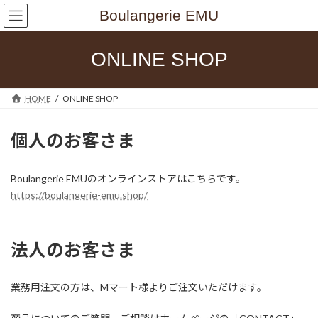
コ
ナ
Boulangerie EMU
ン
ビ
テ
ゲ
ン
ー
ONLINE SHOP
ツ
シ
へ
ョ
ス
ン
HOME
ONLINE SHOP
キ
に
ッ
移
プ
動
個人のお客さま
Boulangerie EMUのオンラインストアはこちらです。
https://boulangerie-emu.shop/
法人のお客さま
業務用注文の方は、Mマート様よりご注文いただけます。